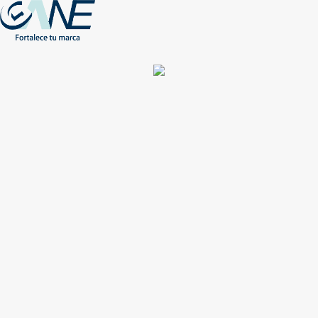
(+56) - 2207 0864
Conócenos
Más de 1000 Artículos promocionales
Publicidad insuperable para tu marca
Aprovecha nuestros descuentos especiales
Acceso asociados
Inicio
Nosotros
Productos
Nuevos
Impresión
NEW
Proyectos especiales
Únete
Catálogos
Contacto