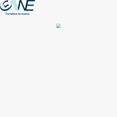
(+56) - 2207 0864
Conócenos
Más de 1000 Artículos promocionales
Publicidad insuperable para tu marca
Aprovecha nuestros descuentos especiales
Acceso asociados
Inicio
Nosotros
Productos
Nuevos
Impresión
NEW
Proyectos especiales
Únete
Catálogos
Contacto