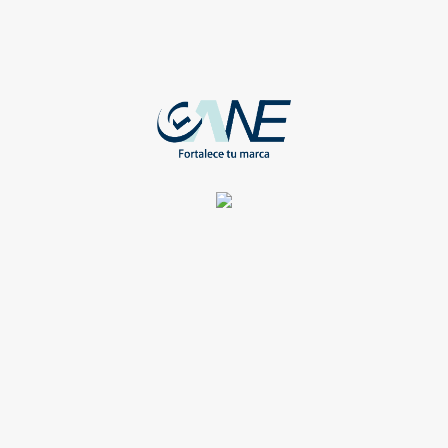
Consideraciones
Reseñas
Los precios mostrados son únicamente por el valor del
artículo no incluyen el costo de la aplicación de alguna técnica
de impresión.
Mercancia en constante movimiento por lo que las existencias
pueden variar.
Los precios están sujetos a cambios sin previo aviso.
Los empaques y tiempos de entrega de los artículos pueden
variar
El color de los artículos puede variar respecto al tono real por
calibración y resolución de su monitor.
Consulte con su ejecutivo de ventas las áreas y técnicas de
impresión sugeridas para cada artículo
Consulte las promosiones o descuentos existentes
Una vez realizado su pedido un ejecutivo de ventas se pondrá en