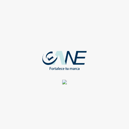
Compartir
Compartir
GRAFO PLASTICO
BOLIGRAFO PLASTICO
LIGRAFO BASICO CON
BOLIGRAFO CASUAL
PA BLANCO
NARANJA
FIELD-BI
WEB-BP-LOGIC-CS-AR
Registrate para ver todos los
Registrate para ver todos lo
detalles y obtener grandes
detalles y obtener grandes
beneficios
beneficios
Compartir
Compartir