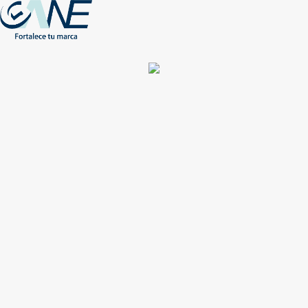
(+56) - 2207 0864
Conócenos
Más de 1000 Artículos promocionales
Publicidad insuperable para tu marca
Aprovecha nuestros descuentos especiales
Acceso asociados
Inicio
Nosotros
Productos
Nuevos
Impresión
NEW
Proyectos especiales
Únete
Catálogos
Contacto