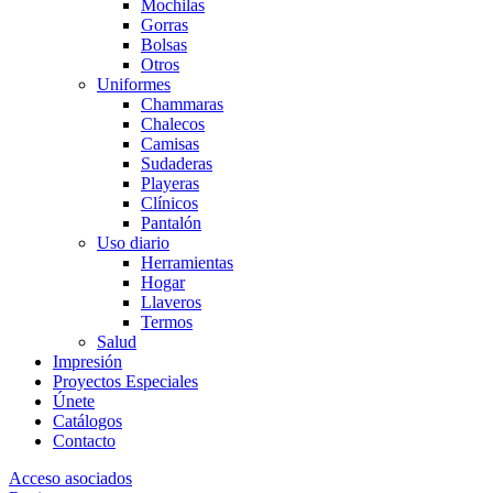
Mochilas
Gorras
Bolsas
Otros
Uniformes
Chammaras
Chalecos
Camisas
Sudaderas
Playeras
Clínicos
Pantalón
Uso diario
Herramientas
Hogar
Llaveros
Termos
Salud
Impresión
Proyectos Especiales
Únete
Catálogos
Contacto
Acceso asociados