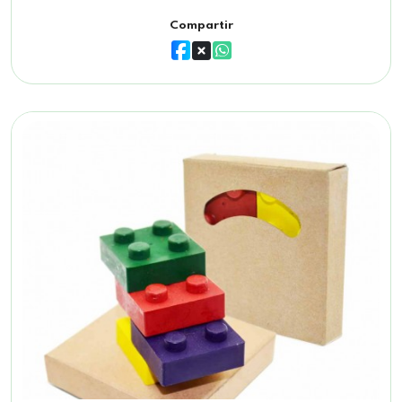
Compartir