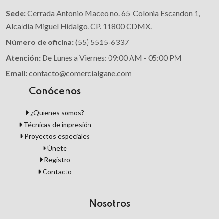
Sede:
Cerrada Antonio Maceo no. 65, Colonia Escandon 1,
Alcaldía Miguel Hidalgo. CP. 11800 CDMX.
Número de oficina:
(55) 5515-6337
Atención:
De Lunes a Viernes: 09:00 AM - 05:00 PM
Email:
contacto@comercialgane.com
Conócenos
¿Quienes somos?
Técnicas de impresión
Proyectos especiales
Únete
Registro
Contacto
Nosotros