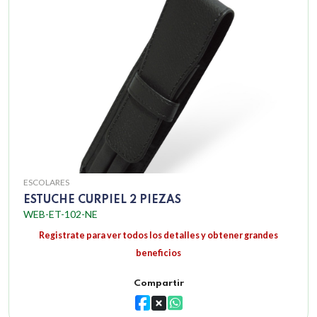
ESCOLARES
ESTUCHE CURPIEL 2 PIEZAS
WEB-ET-102-NE
Registrate para ver todos los detalles y obtener grandes
beneficios
Compartir