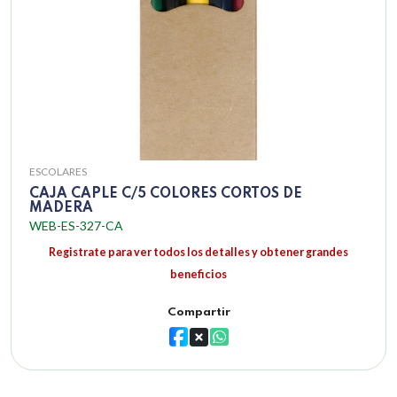
ESCOLARES
CAJA CAPLE C/5 COLORES CORTOS DE
MADERA
WEB-ES-327-CA
Registrate para ver todos los detalles y obtener grandes
beneficios
Compartir