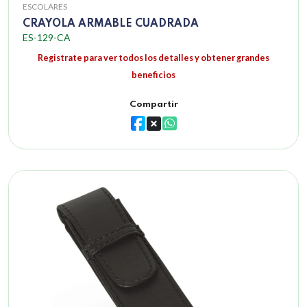
ESCOLARES
CRAYOLA ARMABLE CUADRADA
ES-129-CA
Registrate para ver todos los detalles y obtener grandes
beneficios
Compartir