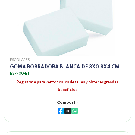
ESCOLARES
GOMA BORRADORA BLANCA DE 3X0.8X4 CM
ES-900-BI
Registrate para ver todos los detalles y obtener grandes
beneficios
Compartir