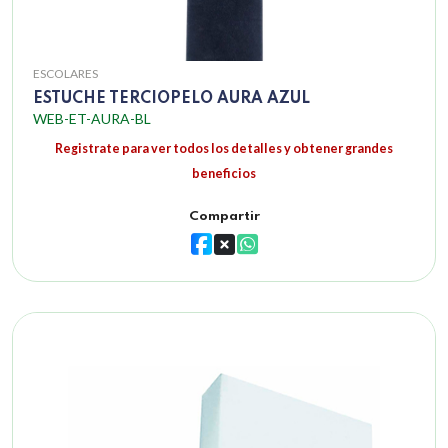
ESCOLARES
ESTUCHE TERCIOPELO AURA AZUL
WEB-ET-AURA-BL
Registrate para ver todos los detalles y obtener grandes
beneficios
Compartir