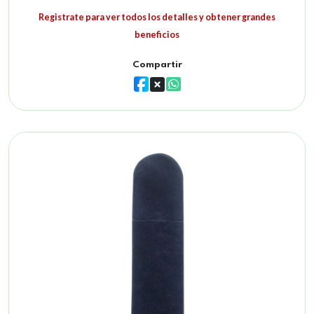
Registrate para ver todos los detalles y obtener grandes
beneficios
Compartir