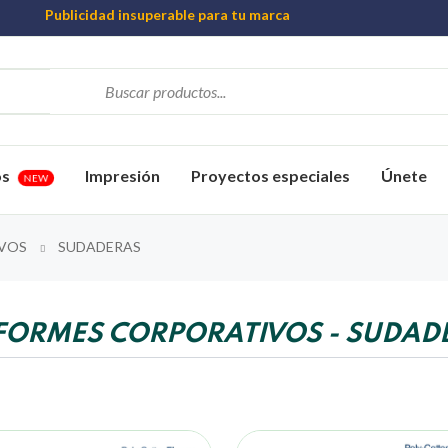
Publicidad insuperable para tu marca
Aprovecha nuestros descuentos especiales
Más de 1000 Artículos promocionales
os
Impresión
Proyectos especiales
Únete
NEW
IVOS
SUDADERAS
FORMES CORPORATIVOS - SUDAD