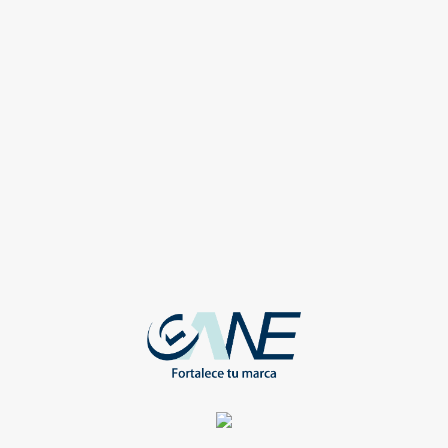
BOLSAS
BOLSA ECOLOGICA TIP
MONEDERO CON ASAS
WEB-TT-602-BG
Registrate para ver todos lo
detalles y obtener grandes
beneficios
Compartir
SAS
LSA ECOLOGICA DE
GODON
-TT-603-BG
Registrate para ver todos los
detalles y obtener grandes
beneficios