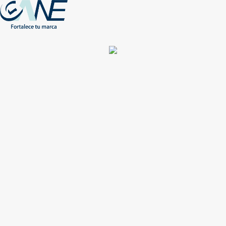
(+56) - 2207 0864
Conócenos
Más de 1000 Artículos promocionales
Publicidad insuperable para tu marca
Aprovecha nuestros descuentos especiales
Acceso asociados
Inicio
Nosotros
Productos
Nuevos
Impresión
NEW
Proyectos especiales
Únete
Catálogos
Contacto