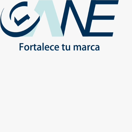
(+56) - 2207 0864
Conócenos
Más de 1000 Artículos promocionales
Publicidad insuperable para tu marca
Aprovecha nuestros descuentos especiales
Inicio
No
Inicio
Productos
USO DIARIO
TERMOS
USO DIARIO - TERMOS