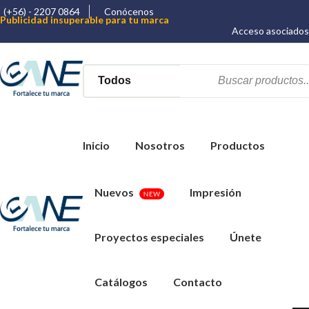
(+56) - 2207 0864
Conócenos
Publicidad insuperable para tu marca
Aprovecha nuestros descuentos especiales
Acceso asociados
Más de 1000 Artículos promocionales
Inicio
Nosotros
Productos
Nuevos
Impresión
NEW
Proyectos especiales
Únete
Catálogos
Contacto