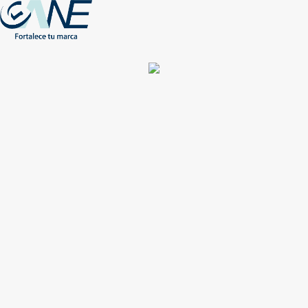
(+56) - 2207 0864
Conócenos
Más de 1000 Artículos promocionales
Publicidad insuperable para tu marca
Aprovecha nuestros descuentos especiales
Acceso asociados
Inicio
Nosotros
Productos
Nuevos
Impresión
NEW
Proyectos especiales
Únete
Catálogos
Contacto