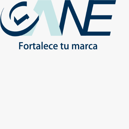
(+56) - 2207 0864
Conócenos
Más de 1000 Artículos promocionales
Publicidad insuperable para tu marca
Aprovecha nuestros descuentos especiales
Inicio
No
Inicio
Productos
ESTILO DE VIDA
DEPORTIVO
ESTILO DE VIDA - DEPORTIVO