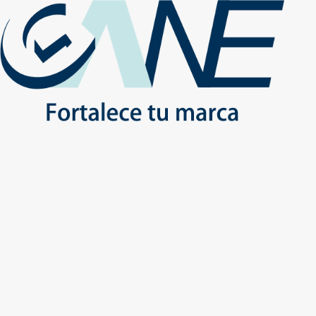
(+56) - 2207 0864
Conócenos
Más de 1000 Artículos promocionales
Publicidad insuperable para tu marca
Aprovecha nuestros descuentos especiales
Inicio
No
Inicio
Productos
ESTILO DE VIDA
TECNOLOGIA
ESTILO DE VIDA - TECNOLOGIA