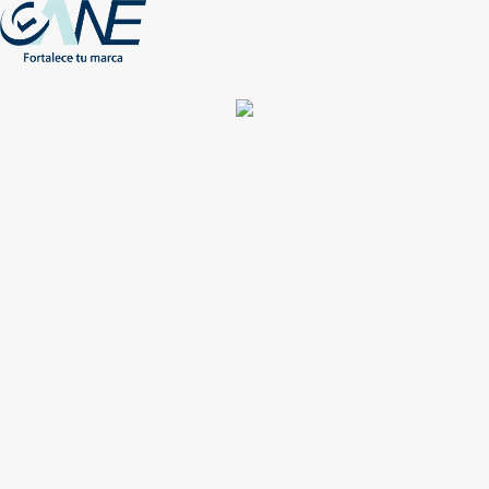
(+56) - 2207 0864
Conócenos
Más de 1000 Artículos promocionales
Publicidad insuperable para tu marca
Aprovecha nuestros descuentos especiales
Acceso asociados
Inicio
Nosotros
Productos
Nuevos
Impresión
NEW
Proyectos especiales
Únete
Catálogos
Contacto