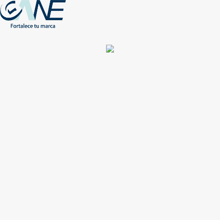
(+56) - 2207 0864
Conócenos
Más de 1000 Artículos promocionales
Publicidad insuperable para tu marca
Aprovecha nuestros descuentos especiales
Acceso asociados
Inicio
Nosotros
Productos
Nuevos
Impresión
NEW
Proyectos especiales
Únete
Catálogos
Contacto