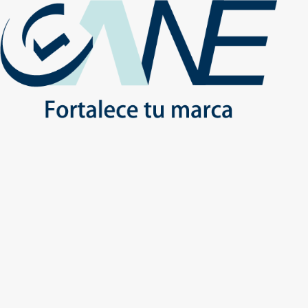
(+56) - 2207 0864
Conócenos
Más de 1000 Artículos promocionales
Publicidad insuperable para tu marca
Aprovecha nuestros descuentos especiales
Inicio
No
Inicio
Productos
TEXTIL
TODOS
TEXTIL - TODOS