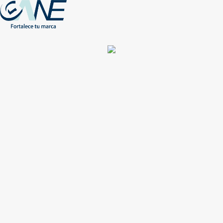
(+56) - 2207 0864
Conócenos
Más de 1000 Artículos promocionales
Publicidad insuperable para tu marca
Aprovecha nuestros descuentos especiales
Acceso asociados
Inicio
Nosotros
Productos
Nuevos
Impresión
NEW
Proyectos especiales
Únete
Catálogos
Contacto