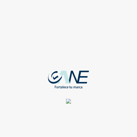
CAMISAS
CAMISA FLEX BLANCO MANGA LARGA
CABALLERO
WEB-FLEX-BLA-ECH
Registrate para ver todos los detalles y obtener grandes
beneficios
Compartir