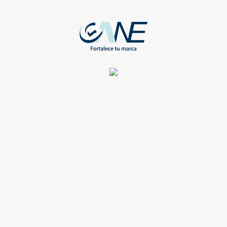
HERRAMIENTAS
NAVAJA METALICA C/14 FUNCIONES AZUL
WEB-HR-345-BL
Registrate para ver todos los detalles y obtener grandes
beneficios
Compartir
HERRAMIENTAS
NAVAJA PLANA PLATA C/7 FUNCIONES
WEB-HR-349-AL
Registrate para ver todos los detalles y obtener grandes
beneficios
Compartir