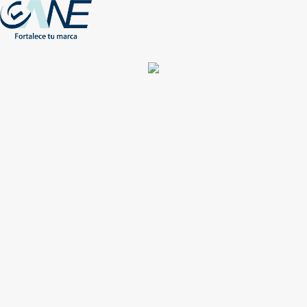
(+56) - 2207 0864
Conócenos
Más de 1000 Artículos promocionales
Publicidad insuperable para tu marca
Aprovecha nuestros descuentos especiales
Acceso asociados
Inicio
Nosotros
Productos
Nuevos
Impresión
NEW
Proyectos especiales
Únete
Catálogos
Contacto