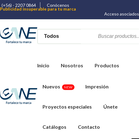
(+56) - 2207 0864
Conócenos
Publicidad insuperable para tu marca
Aprovecha nuestros descuentos especiales
Acceso asociados
Más de 1000 Artículos promocionales
Inicio
Nosotros
Productos
Nuevos
Impresión
NEW
Proyectos especiales
Únete
Catálogos
Contacto