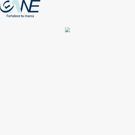
(+56) - 2207 0864
Conócenos
Más de 1000 Artículos promocionales
Publicidad insuperable para tu marca
Aprovecha nuestros descuentos especiales
Acceso asociados
Inicio
Nosotros
Productos
Nuevos
Impresión
NEW
Proyectos especiales
Únete
Catálogos
Contacto