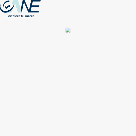
(+56) - 2207 0864
Conócenos
Más de 1000 Artículos promocionales
Publicidad insuperable para tu marca
Aprovecha nuestros descuentos especiales
Acceso asociados
Inicio
Nosotros
Productos
Nuevos
Impresión
NEW
Proyectos especiales
Únete
Catálogos
Contacto