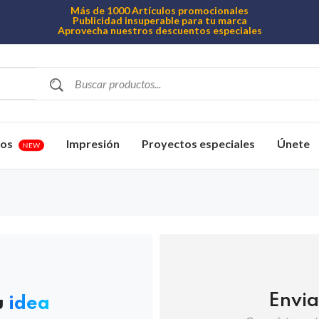
Más de 1000 Artículos promocionales
Publicidad insuperable para tu marca
Aprovecha nuestros descuentos especiales
vos
Impresión
Proyectos especiales
Únete
NEW
Envia
u
idea