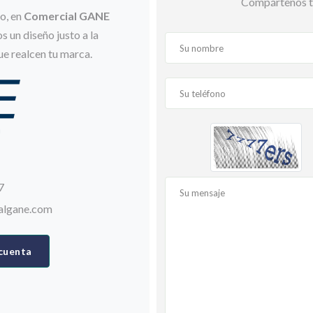
Compártenos tu
to, en
Comercial GANE
 un diseño justo a la
e realcen tu marca.
7
algane.com
cuenta