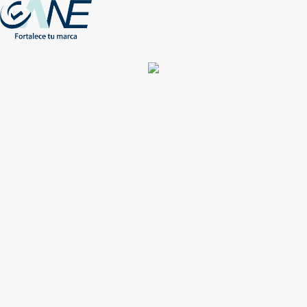
(+56) - 2207 0864
Conócenos
Más de 1000 Artículos promocionales
Publicidad insuperable para tu marca
Aprovecha nuestros descuentos especiales
Acceso asociados
Inicio
Nosotros
Productos
Nuevos
Impresión
NEW
Proyectos especiales
Únete
Catálogos
Contacto